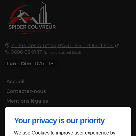
4 Rue des Grottes,
97231
LES TROIS-ÎLETS
0696 65 91 17
Lun - Dim
: 07h - 18h
Accueil
Contactez-nous
Mentions légales
Plan du site
Your privacy is our priority
We use Cookies to improve user experience by