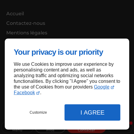
Accueil
Contactez-nous
Mentions légales
Plan du site
Your privacy is our priority
We use Cookies to improve user experience by
Haut de page
personalising content and ads, as well as
analyzing traffic and optimizing social networks
functionalities. By clicking "I Agree" you consent to
the use of Cookies from our providers
Google
Facebook
.
I AGREE
Customize
Menu
Infos
Contacter