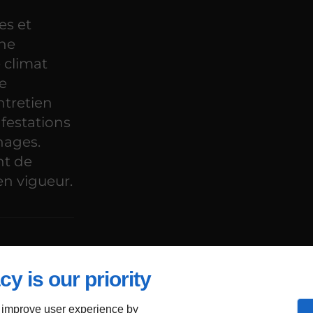
es et
une
e climat
de
ntretien
nfestations
hages.
nt de
en vigueur.
ement
cy is our priority
 improve user experience by