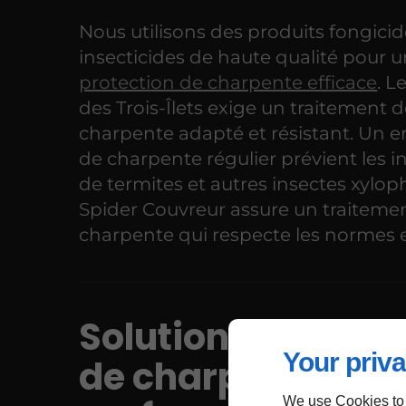
Nous utilisons des produits fongicid
insecticides de haute qualité pour 
protection de charpente efficace
. L
des Trois-Îlets exige un traitement 
charpente adapté et résistant. Un e
de charpente régulier prévient les i
de termites et autres insectes xylop
Spider Couvreur assure un traiteme
charpente qui respecte les normes 
Solution de trait
Your priva
de charpente
We use Cookies to