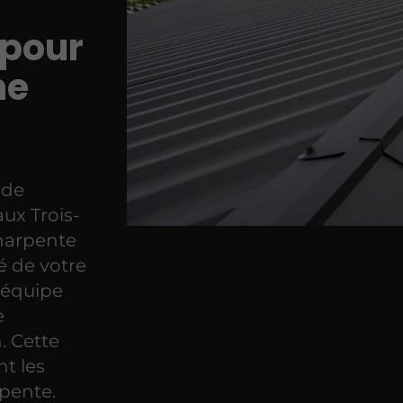
 pour
ne
 de
aux Trois-
charpente
té de votre
 équipe
e
. Cette
t les
rpente.