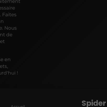
raitement
essaire
. Faites
un
e. Nous
ent de
et
se en
ets,
rd'hui !
Spider
Accueil