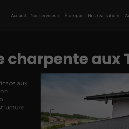
Accueil
Nos services
À propos
Nos réalisations
Ac
 charpente aux T
ficace aux
son
la
structure