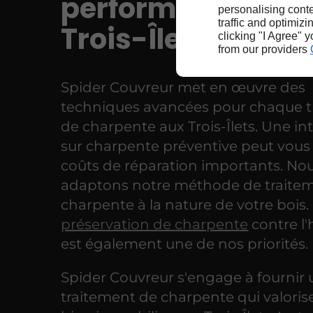
performante aux
personalising conte
traffic and optimizi
Trois-Îlets
clicking "I Agree" 
from our providers
Spider Couvreur met en œuvre des
techniques avancées pour chaque t
de charpente aux Trois-Îlets. Une in
sur charpente préventive peut vous 
coûts de réparation importants. No
adaptons notre méthode de traite
charpente à la nature de votre bois.
préservation de charpente
contre l
est également une de nos priorités.
Spider Couvreur s'engage à fournir 
traitement de charpente qui valoris