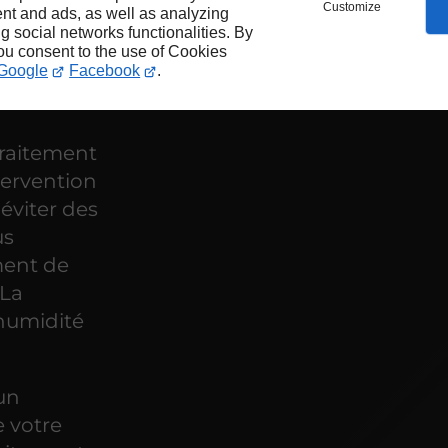
Customize
nt and ads, as well as analyzing
ng social networks functionalities. By
you consent to the use of Cookies
Google
Facebook
.
raitement
tervention
éviter des
us
ment de
 La
'humidité
un
e votre